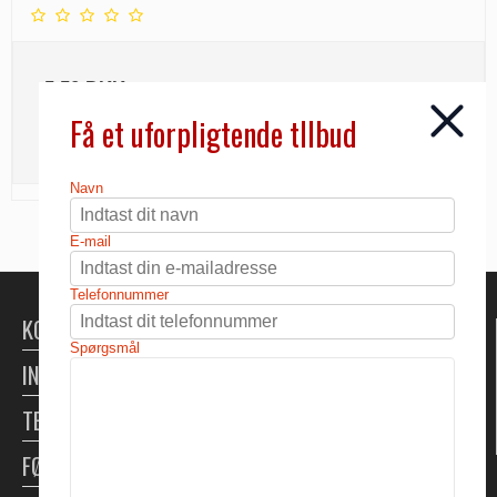
5,50 DKK
Få et uforpligtende tllbud
INFO
Navn
E-mail
Telefonnummer
KONTAKT
Spørgsmål
INFORMATION
TELTUDLEJNING
FØLG OS