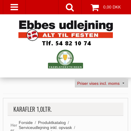
0,00 DKK
KARAFLER 1,0LTR.
Forside
/
Produktkatalog
/
Her
Serviceudlejning inkl. opvask
/
er