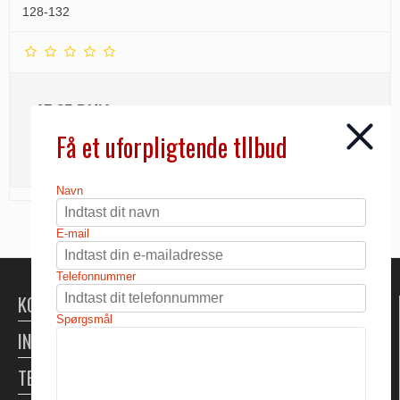
128-132
17,25 DKK
Få et uforpligtende tllbud
INFO
Navn
E-mail
Telefonnummer
KONTAKT
Spørgsmål
INFORMATION
TELTUDLEJNING