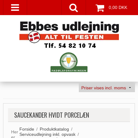
0,00 DKK
SAUCEKANDER HVIDT PORCELÆN
Forside
/
Produktkatalog
/
Her
Serviceudlejning inkl. opvask
/
er