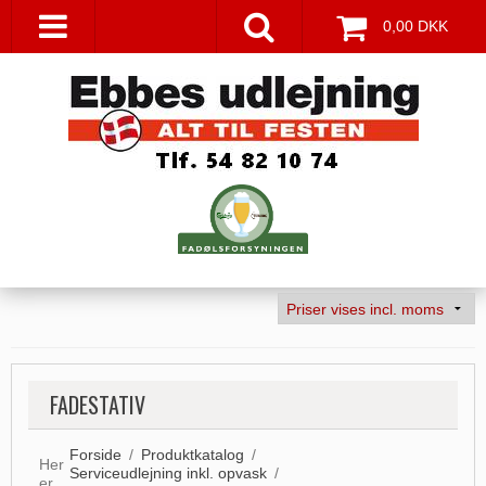
0,00 DKK
FADESTATIV
Forside
/
Produktkatalog
/
Her
Serviceudlejning inkl. opvask
/
er