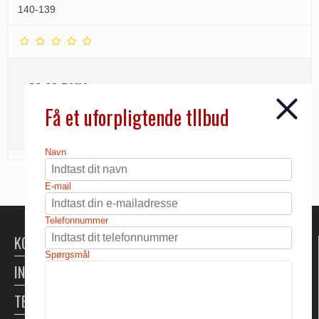
140-139
20,00 DKK
Få et uforpligtende tllbud
INFO
Navn
E-mail
Telefonnummer
KONTAKT
Spørgsmål
INFORMATION
TELTUDLEJNING