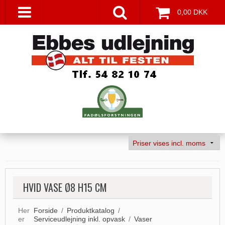
0,00 DKK
HVID VASE Ø8 H15 CM
Her
Forside
/
Produktkatalog
/
er
Serviceudlejning inkl. opvask
/
Vaser