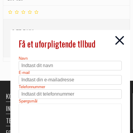
3,75 DKK
Få et uforpligtende tllbud
INFO
Navn
E-mail
Telefonnummer
KONTAKT
Spørgsmål
INFORMATION
TELTUDLEJNING
FØLG OS