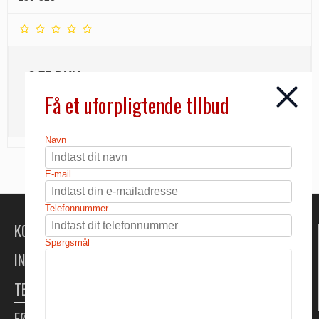
3,75 DKK
Få et uforpligtende tllbud
INFO
Navn
E-mail
Telefonnummer
KONTAKT
Spørgsmål
INFORMATION
TELTUDLEJNING
FØLG OS