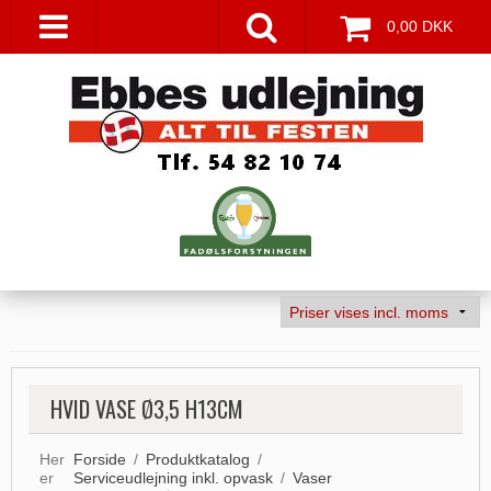
0,00 DKK
HVID VASE Ø3,5 H13CM
Her
Forside
/
Produktkatalog
/
er
Serviceudlejning inkl. opvask
/
Vaser