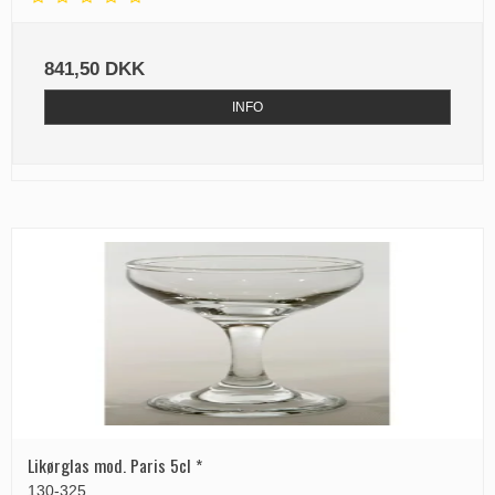
841,50 DKK
INFO
Likørglas mod. Paris 5cl *
130-325