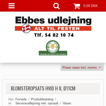
0,00 DKK
BLOMSTEROPSATS HVID H 8, Ø11CM
Her
Forside
/
Produktkatalog
/
er
Serviceudlejning inkl. opvask
/
Vaser