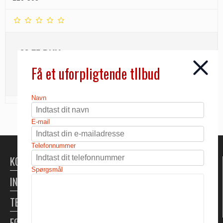
93,75 DKK
Få et uforpligtende tllbud
INFO
Navn
E-mail
Telefonnummer
KONTAKT
Spørgsmål
INFORMATION
TELTUDLEJNING
FØLG OS