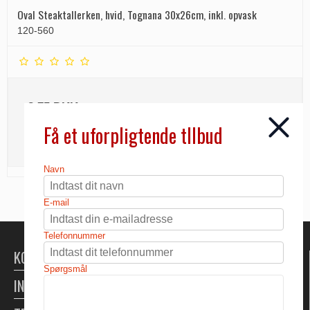
Oval Steaktallerken, hvid, Tognana 30x26cm, inkl. opvask
120-560
8,75 DKK
Få et uforpligtende tllbud
INFO
Navn
E-mail
Telefonnummer
KONTAKT
Spørgsmål
INFORMATION