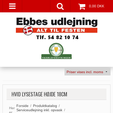
0,00 DKK
HVID LYSESTAGE HØJDE 18CM
Forside
/
Produktkatalog
/
Her
Serviceudlejning inkl. opvask
/
er