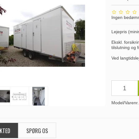
Ingen bedøm
Lejepris (min
Ekskl. forsikr
tilslutning og 
Ved langtidsle
Model/Varenr.
KTED
SPØRG OS