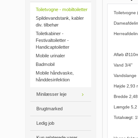
Toiletvogne - mobiltoiletter
Toiletvogne (
Spildevandstank, kabler
Dameafdeling
div. tilbehør
Toiletkabiner -
Herreafdeling
Festivaltoiletter -
Handicaptoiletter
Afløb Ø110m
Mobile urinaler
Badmobil
Vand 3/4"
Mobile håndvaske,
Vandslange
hånddesinfektion
Højde 2,93 
Minilæsser leje
Bredde 2,4
Længde 5,2 
Brugtmarked
Totalvægt: 
Ledig job
Kun relaterede varer