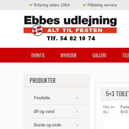
Erfaring siden 1954
Pålidelig service
EVENTS
NYHEDER
GALLERI
TIL
PRODUKTER
5+3 TOILE
Festtelte
Her er
Fors
Øl og vand
du:
5+3 
Borde og stole