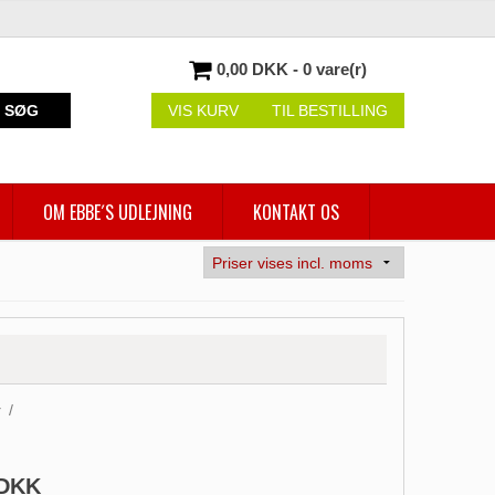
0,00 DKK - 0 vare(r)
SØG
VIS KURV
TIL BESTILLING
OM EBBE´S UDLEJNING
KONTAKT OS
r
/
 DKK