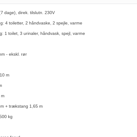
7 dage), direk. tilslutn. 230V
: 4 toiletter, 2 håndvaske, 2 spejle, varme
: 1 toilet, 3 urinaler, håndvask, spejl, varme
m - ekskl. rør
 10 m
m
8 m
m + trækstang 1,65 m
1500 kg