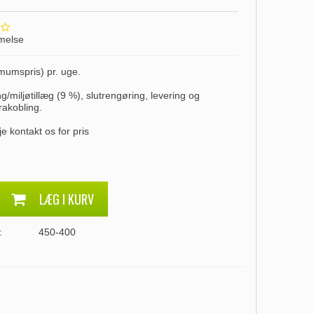
melse
imumspris) pr. uge.
ing/miljøtillæg (9 %), slutrengøring, levering og
frakobling.
je kontakt os for pris
LÆG I KURV
:
450-400