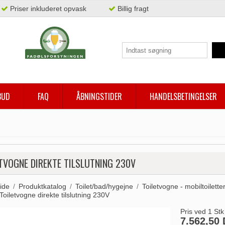
Priser inkluderet opvask
Billig fragt
BUD
FAQ
ÅBNINGSTIDER
HANDELSBETINGELSER
TVOGNE DIREKTE TILSLUTNING 230V
ide
/
Produktkatalog
/
Toilet/bad/hygejne
/
Toiletvogne - mobiltoilette
Toiletvogne direkte tilslutning 230V
Pris ved 1 Stk
7.562,50