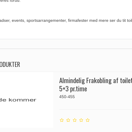
eres forud.
ladser, events, sportsarrangementer, firmafester med mere ser du tit toil
RODUKTER
Almindelig Frakobling af toil
5+3 pr.time
450-455