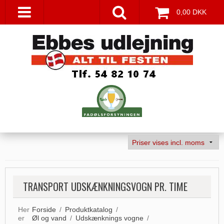
0,00 DKK
TRANSPORT UDSKÆNKNINGSVOGN PR. TIME
Her
Forside
/
Produktkatalog
/
er
Øl og vand
/
Udskænknings vogne
/