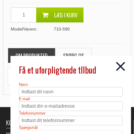
LÆG I KURV
Model/Varenr.:
710-590
OM PRODUKTED
SPØRG OS
Få et uforpligtende tllbud
Transport Udskænkningsvogn
Navn
E-mail
Telefonnummer
KONTAKT
Spørgsmål