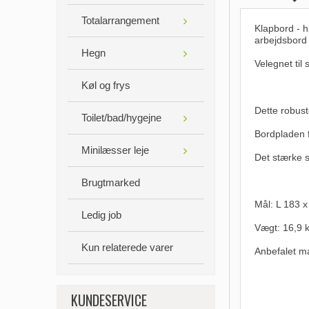
Totalarrangement
Klapbord - h
arbejdsbord
Hegn
Velegnet til 
Køl og frys
Dette robust
Toilet/bad/hygejne
Bordpladen f
Minilæsser leje
Det stærke 
Brugtmarked
Mål: L 183 
Ledig job
Vægt: 16,9 
Kun relaterede varer
Anbefalet m
KUNDESERVICE