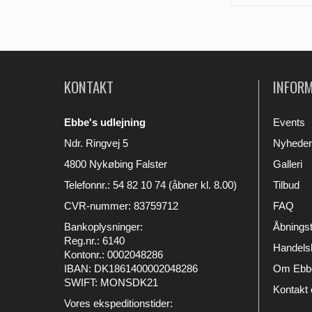
KONTAKT
INFOR
Ebbe's udlejning
Events
Ndr. Ringvej 5
Nyheder
4800 Nykøbing Falster
Galleri
Telefonnr.
:
54 82 10 74 (åbner kl. 8.00)
Tilbud
CVR-nummer
:
83759712
FAQ
Bankoplysninger
:
Åbningst
Reg.nr.: 6140
Handelsb
Kontonr.: 0002048286
IBAN: DK1861400002048286
Om Ebbe
SWIFT: MONSDK21
Kontakt 
Vores ekspeditionstider: