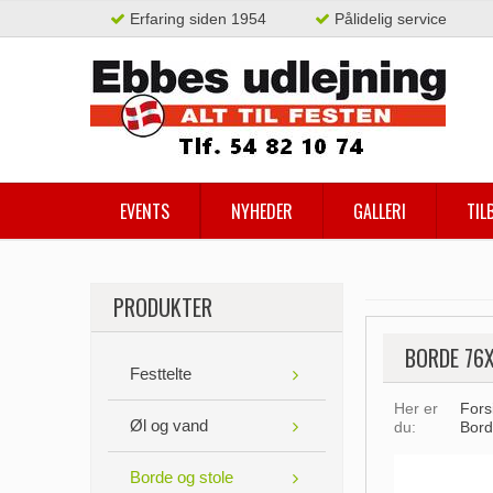
Erfaring siden 1954
Pålidelig service
EVENTS
NYHEDER
GALLERI
TIL
PRODUKTER
BORDE 76
Festtelte
Her er
Fors
Øl og vand
du:
Bord
Borde og stole