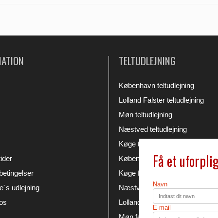
MATION
TELTUDLEJNING
København teltudlejning
Lolland Falster teltudlejning
Møn teltudlejning
Næstved teltudlejning
Køge teltudlejning
Få et uforpli
ider
København festudlejning
etingelser
Køge festudlejning
Navn
´s udlejning
Næstved festudlejning
os
Lolland Falster festudlejning
E-mail
Møn festudlejning