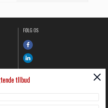
FØLG OS
gtende tllbud