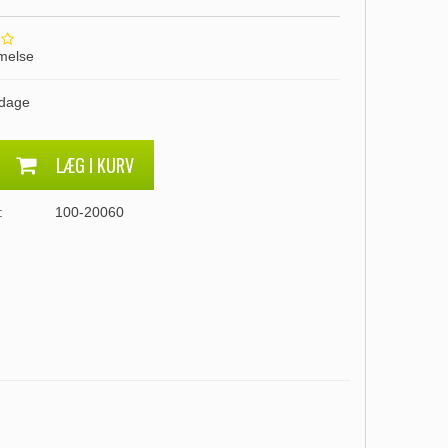
melse
 dage
LÆG I KURV
:
100-20060