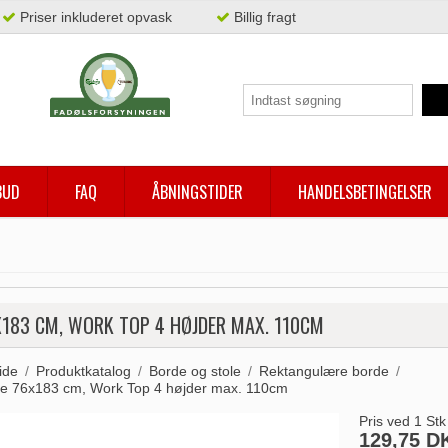
Priser inkluderet opvask
Billig fragt
BUD
FAQ
ÅBNINGSTIDER
HANDELSBETINGELSER
X183 CM, WORK TOP 4 HØJDER MAX. 110CM
ide
/
Produktkatalog
/
Borde og stole
/
Rektangulære borde
/
e 76x183 cm, Work Top 4 højder max. 110cm
Pris ved 1 Stk
129,75 D