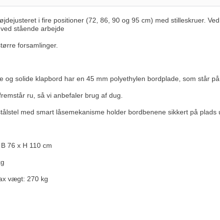
øjdejusteret i fire positioner (72, 86, 90 og 95 cm) med stilleskruer. Ve
 ved stående arbejde
større forsamlinger.
e og solide klapbord har en 45 mm polyethylen bordplade, som står på et 
remstår ru, så vi anbefaler brug af dug.
stålstel med smart låsemekanisme holder bordbenene sikkert på plads 
x B 76 x H 110 cm
kg
ax vægt: 270 kg