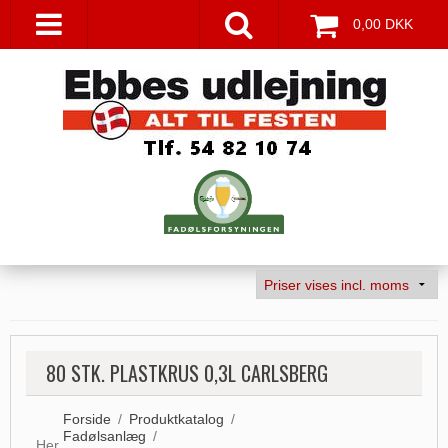
0,00 DKK
80 STK. PLASTKRUS 0,3L CARLSBERG
Forside
/
Produktkatalog
/
Fadølsanlæg
/
Her