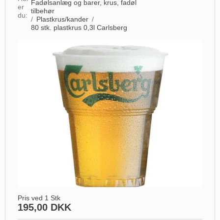
Fadølsanlæg og barer, krus, fadøl
er
tilbehør
du:
/
Plastkrus/kander
/
80 stk. plastkrus 0,3l Carlsberg
Pris ved 1 Stk
195,00 DKK