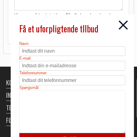
Vi svarer så hurtigt vi kan. På alle hverdage kan du
forvente svar indenfor 24 timer.
Få et uforpligtende tllbud
Navn
E-mail
Telefonnummer
KONTAKT
Spørgsmål
INFORMATION
TELTUDLEJNING
FØLG OS
Skabt med ♥ af DanDomain