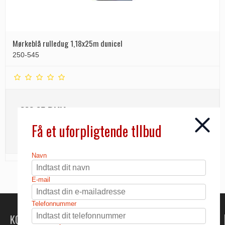
Mørkeblå rulledug 1,18x25m dunicel
250-545
838,25 DKK
Få et uforpligtende tllbud
INFO
Navn
E-mail
Telefonnummer
KONTAKT