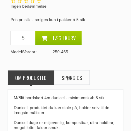
Ingen bedømmelse
Pris pr. stk. - sælges kun i pakker á 5 stk.
LÆG I KURV
Model/Varenr.:
250-465
OM PRODUKTED
SPØRG OS
M/Blå bordskørt 4m dunicel - minimumskøb 5 stk.
Dunicel, produktet du kan stole på, holder selv til de
længste måltider.
Dunicel duge er miljøvenlig, kompostbar, ultra holdbar,
meget lette, falder smukt.