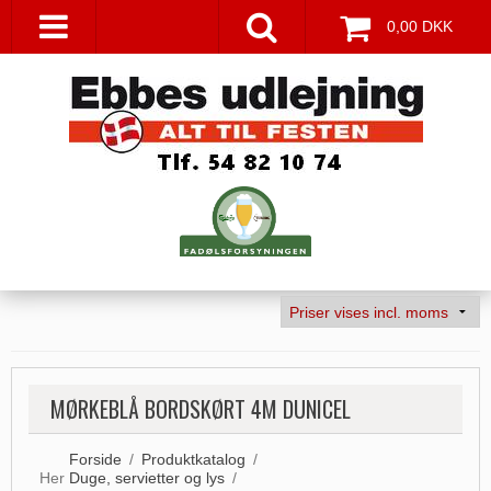
0,00 DKK
MØRKEBLÅ BORDSKØRT 4M DUNICEL
Forside
/
Produktkatalog
/
Her
Duge, servietter og lys
/