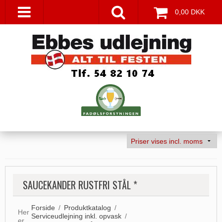
0,00 DKK
SAUCEKANDER RUSTFRI STÅL *
Forside
/
Produktkatalog
/
Her
Serviceudlejning inkl. opvask
/
er