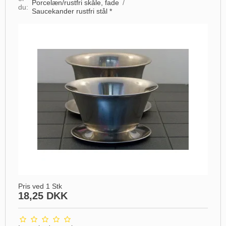
Porcelæn/rustfri skåle, fade
/
du:
Saucekander rustfri stål *
Pris ved 1 Stk
18,25 DKK