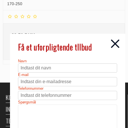
170-250
22,50 DKK
Få et uforpligtende tllbud
INFO
Navn
E-mail
Telefonnummer
KONTAKT
Spørgsmål
INFORMATION
TELTUDLEJNING