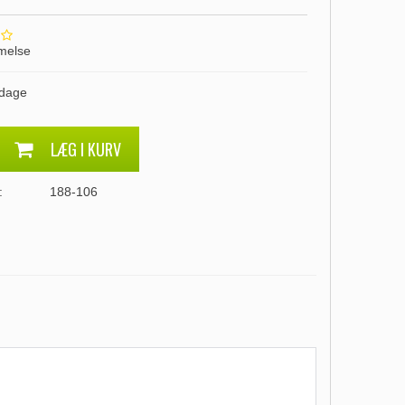
melse
 dage
LÆG I KURV
:
188-106