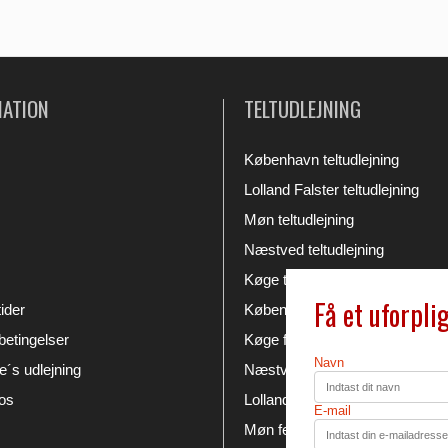
MATION
TELTUDLEJNING
København teltudlejning
Lolland Falster teltudlejning
Møn teltudlejning
Næstved teltudlejning
Køge teltudlejning
Få et uforpli
ider
København festudlejning
etingelser
Køge festudlejning
Navn
´s udlejning
Næstved festudlejning
os
Lolland Falster festudlejning
E-mail
Møn festudlejning