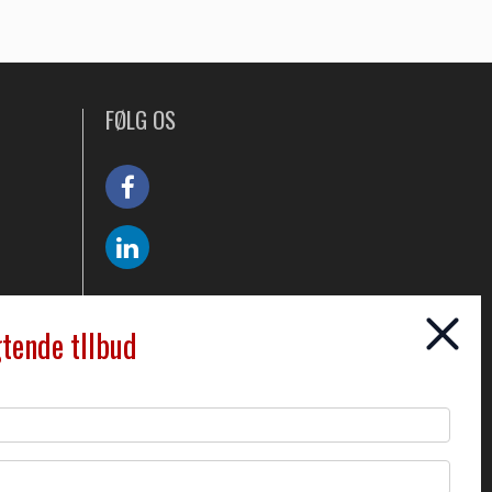
FØLG OS
gtende tllbud