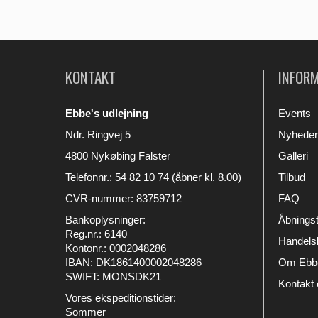
KONTAKT
INFOR
Ebbe's udlejning
Events
Ndr. Ringvej 5
Nyheder
4800 Nykøbing Falster
Galleri
Telefonnr.
:
54 82 10 74 (åbner kl. 8.00)
Tilbud
CVR-nummer
:
83759712
FAQ
Bankoplysninger
:
Åbningst
Reg.nr.: 6140
Handelsb
Kontonr.: 0002048286
IBAN: DK1861400002048286
Om Ebbe
SWIFT: MONSDK21
Kontakt 
Vores ekspeditionstider:
Sommer