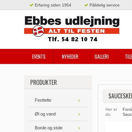
Erfaring siden 1954
Pålidelig service
EVENTS
NYHEDER
GALLERI
TIL
PRODUKTER
SAUCESKEE
Festtelte
Her er
Fors
Øl og vand
du:
Sauce
Borde og stole