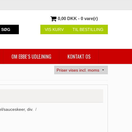
0,00 DKK - 0 vare(r)
SØG
VIS KURV
TIL BESTILLING
OM EBBE´S UDLEJNING
KONTAKT OS
el/sauceskeer, div.
/