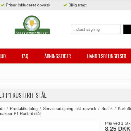
Priser inkluderet opvask
Billig fragt
BUD
FAQ
ÅBNINGSTIDER
HANDELSBETINGELSER
R P1 RUSTFRIT STÅL
ide
/
Produktkatalog
/
Serviceudlejning inkl. opvask
/
Bestik
/
Kartoff
skeer P1 Rustfrit stål
Pris ved 1 Stk
8,25 DKK