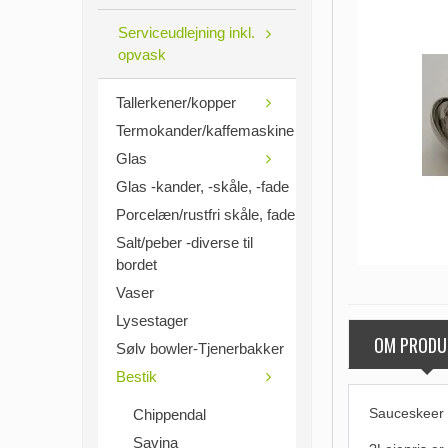
Serviceudlejning inkl.
opvask
Tallerkener/kopper
Termokander/kaffemaskine
Glas
Glas -kander, -skåle, -fade
Porcelæn/rustfri skåle, fade
Salt/peber -diverse til
bordet
Vaser
Lysestager
OM PRODU
Sølv bowler-Tjenerbakker
Bestik
Sauceskeer P
Chippendal
Savina