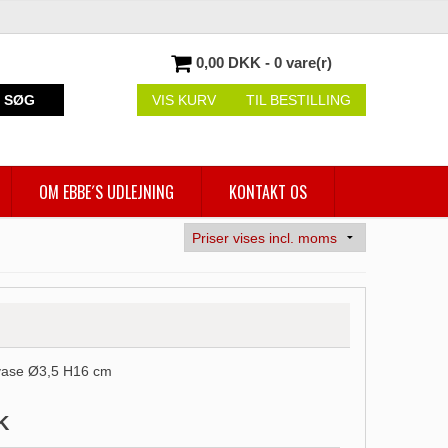
0,00 DKK - 0 vare(r)
SØG
VIS KURV
TIL BESTILLING
OM EBBE´S UDLEJNING
KONTAKT OS
vase Ø3,5 H16 cm
K