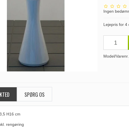
Ingen bedøm
Lejepris for 4
Model/Varenr.
KTED
SPØRG OS
3,5 H16 cm
nkl. rengøring