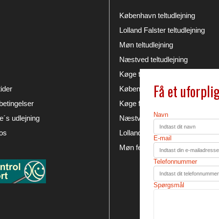
København teltudlejning
Lolland Falster teltudlejning
Møn teltudlejning
Næstved teltudlejning
Køge teltudlejning
Få et uforpli
ider
København festudlejning
etingelser
Køge festudlejning
Navn
´s udlejning
Næstved festudlejning
os
Lolland Falster festudlejning
E-mail
Møn festudlejning
Telefonnummer
Spørgsmål