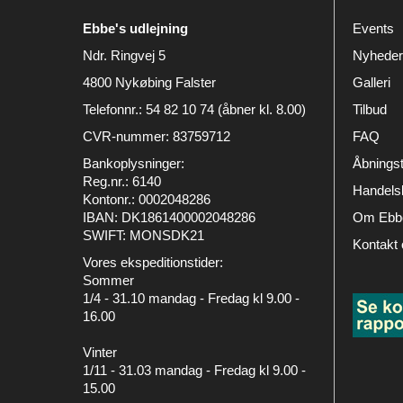
Ebbe's udlejning
Events
Ndr. Ringvej 5
Nyheder
4800 Nykøbing Falster
Galleri
Telefonnr.
:
54 82 10 74 (åbner kl. 8.00)
Tilbud
CVR-nummer
:
83759712
FAQ
Bankoplysninger
:
Åbningst
Reg.nr.: 6140
Handelsb
Kontonr.: 0002048286
IBAN: DK1861400002048286
Om Ebbe
SWIFT: MONSDK21
Kontakt 
Vores ekspeditionstider:
Sommer
1/4 - 31.10 mandag - Fredag kl 9.00 -
16.00
Vinter
1/11 - 31.03 mandag - Fredag kl 9.00 -
15.00