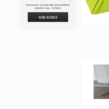
Vi besvarer normalt alle henvendelser
indenfor max. 24 timer.
SEND BESKED