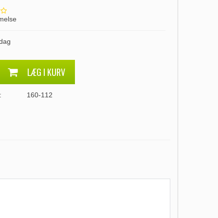
melse
 dag
LÆG I KURV
:
160-112