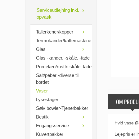
Serviceudlejning inkl.
opvask
Tallerkener/kopper
Termokander/kaffemaskine
Glas
Glas -kander, -skåle, -fade
Porcelæn/rustfri skåle, fade
Salt/peber -diverse til
bordet
Vaser
Lysestager
OM PRODU
Sølv bowler-Tjenerbakker
Bestik
Hvid vase Ø
Engangsservice
Kuvertpakker
Lejepris er
i